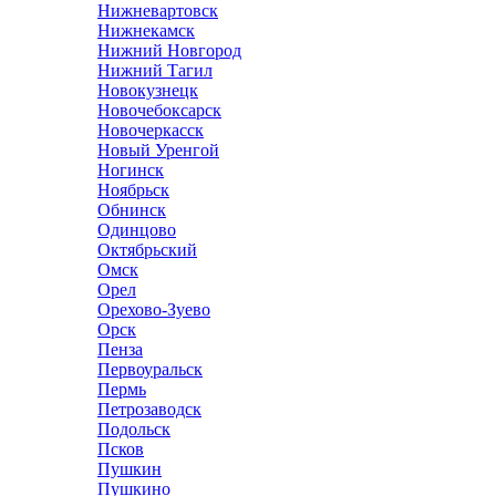
Нижневартовск
Нижнекамск
Нижний Новгород
Нижний Тагил
Новокузнецк
Новочебоксарск
Новочеркасск
Новый Уренгой
Ногинск
Ноябрьск
Обнинск
Одинцово
Октябрьский
Омск
Орел
Орехово-Зуево
Орск
Пенза
Первоуральск
Пермь
Петрозаводск
Подольск
Псков
Пушкин
Пушкино