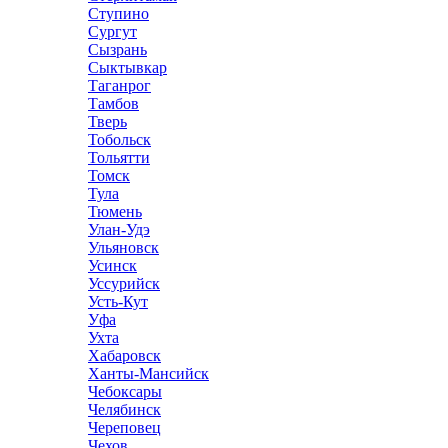
Ступино
Сургут
Сызрань
Сыктывкар
Таганрог
Тамбов
Тверь
Тобольск
Тольятти
Томск
Тула
Тюмень
Улан-Удэ
Ульяновск
Усинск
Уссурийск
Усть-Кут
Уфа
Ухта
Хабаровск
Ханты-Мансийск
Чебоксары
Челябинск
Череповец
Чехов