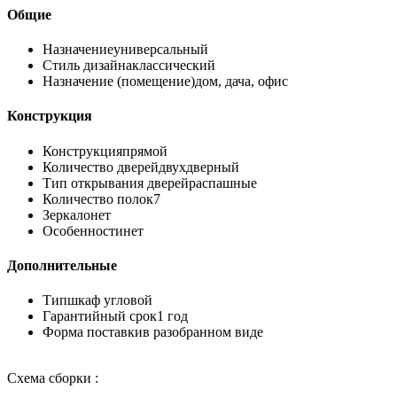
Общие
Назначение
универсальный
Стиль дизайна
классический
Назначение (помещение)
дом, дача, офис
Конструкция
Конструкция
прямой
Количество дверей
двухдверный
Тип открывания дверей
распашные
Количество полок
7
Зеркало
нет
Особенности
нет
Дополнительные
Тип
шкаф угловой
Гарантийный срок
1 год
Форма поставки
в разобранном виде
Схема сборки :