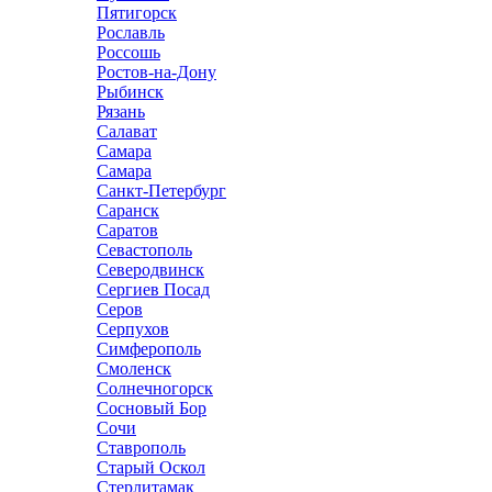
Пятигорск
Рославль
Россошь
Ростов-на-Дону
Рыбинск
Рязань
Салават
Самара
Самара
Санкт-Петербург
Саранск
Саратов
Севастополь
Северодвинск
Сергиев Посад
Серов
Серпухов
Симферополь
Смоленск
Солнечногорск
Сосновый Бор
Сочи
Ставрополь
Старый Оскол
Стерлитамак