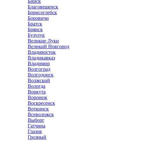
Бийск
Благовещенск
Борисоглебск
Боровичи
Братск
Брянск
Бузулук
Великие Луки
Великий Новгород
Владивосток
Владикавказ
Владимир
Волгоград
Волгодонск
Волжский
Вологда
Воркута
Воронеж
Воскресенск
Воткинск
Всеволожск
Выборг
Гатчина
Глазов
Грозный