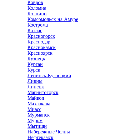
Ковров
Коломна
Колпино
Комсомольск-на-Амуре
Кострома
Котлас
Красногорск
Краснодар
Краснокамск
Красноярск
Кузнецк
Курган
Курск
Ленинск-Кузнецкий
Ливны
Липецк
Магнитогорск
Майкоп
Махачкала
Миасс
Мурманск
Муром
Мытищи
Набережные Челны
Нефтекамск