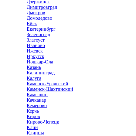
Дзержинск
Димитровград
Дмитров
Домодедово
Ейск
Екатеринбург
Зеленоград
Златоуст
Иваново
Ижевск
Иркутск
Йошкар-Ола
Казань
Калининград
Калуга
Каменск-Уральский
Каменск-Шахтинский
Камышин
Качканар
Кемерово
Керчь
Киров
Кирово-Чепецк
Клин
Клинцы