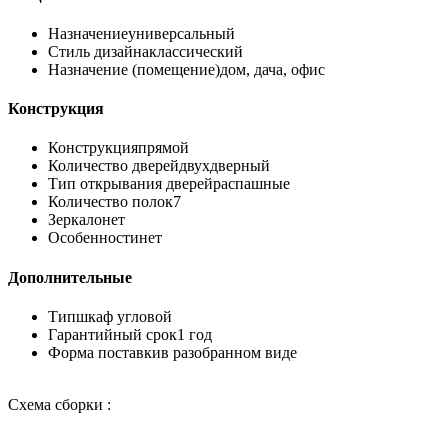
Назначение
универсальный
Стиль дизайна
классический
Назначение (помещение)
дом, дача, офис
Конструкция
Конструкция
прямой
Количество дверей
двухдверный
Тип открывания дверей
распашные
Количество полок
7
Зеркало
нет
Особенности
нет
Дополнительные
Тип
шкаф угловой
Гарантийный срок
1 год
Форма поставки
в разобранном виде
Схема сборки :