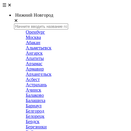
☰
✕
Нижний Новгород
✕
Оренбург
Москва
Абакан
Альметьевск
Ангарск
Апатиты
Арзамас
Армавир
Архангельск
Асбест
Астрахань
Ачинск
Балаково
Балашиха
Барнаул
Белгород
Белорецк
Бердск
Березники