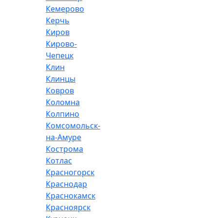
Кемерово
Керчь
Киров
Кирово-
Чепецк
Клин
Клинцы
Ковров
Коломна
Колпино
Комсомольск-
на-Амуре
Кострома
Котлас
Красногорск
Краснодар
Краснокамск
Красноярск