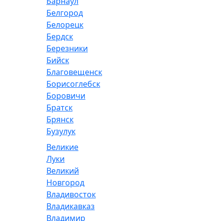
Барнаул
Белгород
Белорецк
Бердск
Березники
Бийск
Благовещенск
Борисоглебск
Боровичи
Братск
Брянск
Бузулук
Великие
Луки
Великий
Новгород
Владивосток
Владикавказ
Владимир