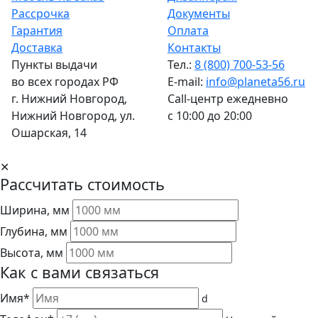
Рассрочка
Документы
Гарантия
Оплата
Доставка
Контакты
Пункты выдачи
Тел.:
8 (800) 700-53-56
во всех городах РФ
E-mail:
info@planeta56.ru
г.
Нижний Новгород
,
Call-центр
ежедневно
Нижний Новгород, ул.
с 10:00 до 20:00
Ошарская, 14
✕
Рассчитать стоимость
Ширина, мм
Глубина, мм
Высота, мм
Как с вами связаться
Имя*
d