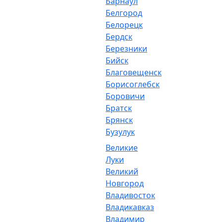
Барнаул
Белгород
Белорецк
Бердск
Березники
Бийск
Благовещенск
Борисоглебск
Боровичи
Братск
Брянск
Бузулук
Великие
Луки
Великий
Новгород
Владивосток
Владикавказ
Владимир