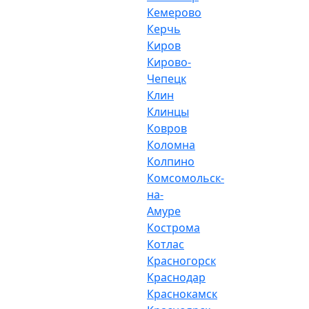
Кемерово
Керчь
Киров
Кирово-
Чепецк
Клин
Клинцы
Ковров
Коломна
Колпино
Комсомольск-
на-
Амуре
Кострома
Котлас
Красногорск
Краснодар
Краснокамск