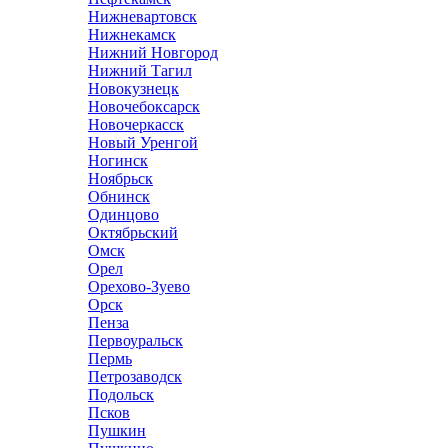
Нижневартовск
Нижнекамск
Нижний Новгород
Нижний Тагил
Новокузнецк
Новочебоксарск
Новочеркасск
Новый Уренгой
Ногинск
Ноябрьск
Обнинск
Одинцово
Октябрьский
Омск
Орел
Орехово-Зуево
Орск
Пенза
Первоуральск
Пермь
Петрозаводск
Подольск
Псков
Пушкин