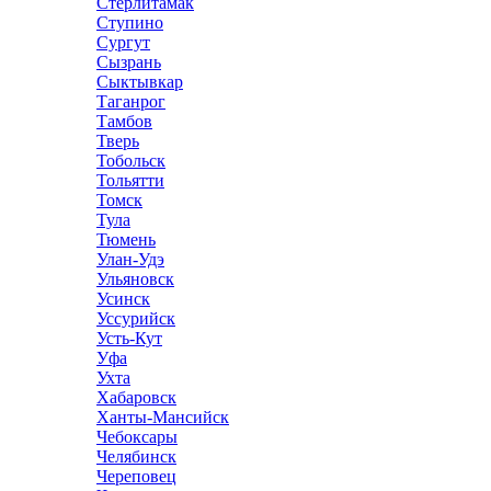
Стерлитамак
Ступино
Сургут
Сызрань
Сыктывкар
Таганрог
Тамбов
Тверь
Тобольск
Тольятти
Томск
Тула
Тюмень
Улан-Удэ
Ульяновск
Усинск
Уссурийск
Усть-Кут
Уфа
Ухта
Хабаровск
Ханты-Мансийск
Чебоксары
Челябинск
Череповец