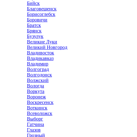
Бийск
Благовещенск
Борисоглебск
Боровичи
Братск
Брянск
Бузулук
Великие Луки
Великий Новгород
Владивосток
Владикавказ
Владимир
Волгоград
Волгодонск
Волжский
Вологда
Воркута
Воронеж
Воскресенск
Воткинск
Всеволожск
Выборг
Гатчина
Глазов
Грозный