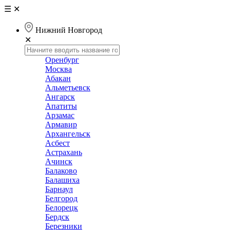
☰
✕
Нижний Новгород
✕
Оренбург
Москва
Абакан
Альметьевск
Ангарск
Апатиты
Арзамас
Армавир
Архангельск
Асбест
Астрахань
Ачинск
Балаково
Балашиха
Барнаул
Белгород
Белорецк
Бердск
Березники