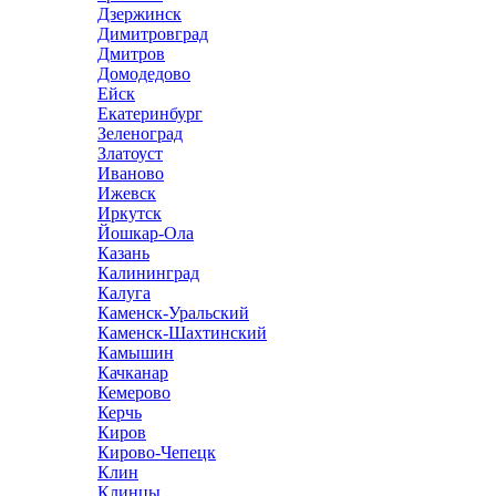
Дзержинск
Димитровград
Дмитров
Домодедово
Ейск
Екатеринбург
Зеленоград
Златоуст
Иваново
Ижевск
Иркутск
Йошкар-Ола
Казань
Калининград
Калуга
Каменск-Уральский
Каменск-Шахтинский
Камышин
Качканар
Кемерово
Керчь
Киров
Кирово-Чепецк
Клин
Клинцы