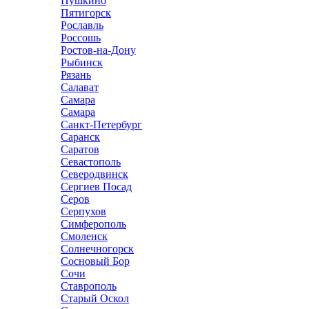
Пушкино
Пятигорск
Рославль
Россошь
Ростов-на-Дону
Рыбинск
Рязань
Салават
Самара
Самара
Санкт-Петербург
Саранск
Саратов
Севастополь
Северодвинск
Сергиев Посад
Серов
Серпухов
Симферополь
Смоленск
Солнечногорск
Сосновый Бор
Сочи
Ставрополь
Старый Оскол