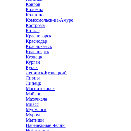
Ковров
Коломна
Колпино
Комсомольск-на-Амуре
Кострома
Котлас
Красногорск
Краснодар
Краснокамск
Красноярск
Кузнецк
Курган
Курск
Ленинск-Кузнецкий
Ливны
Липецк
Магнитогорск
Майкоп
Махачкала
Миасс
Мурманск
Муром
Мытищи
Набережные Челны
Нефтекамск